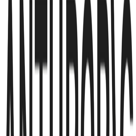
同社によると、ZM008は、がんに対する自然免疫の力を引き
出すことを目的とした、ファーストインクラスのNK細胞チ
ェックポイント治療薬です。ZM008は2024年にヒトでの臨床
試験を開始しました。
「進行中のZM008のPhase 1試験から得られた初期臨床デー
タは、固形がんに対する新規NKチェックポイント療法の差
別化された可能性を示しています。これらの結果を踏まえ、
複数のがん種を対象とした用量拡大コホート試験および併用
療法試験へと展開しています。」とZumutor Biologicsの
Chief Scientific OfficerであるMaloy Ghoshは述べています。
Zumutor Biologicsは、自然免疫を標的とし、腫瘍微小環境を
制御する新たな免疫療法を開発するための独自の「Antibody
Engineering Platforms」を2つ保有しています。
今回の資金調達は、インド中央政府によるバイオテクノロジ
ー分野振興の動きが進む中で発表されました。今年の予算演
説において、財務大臣のNirmala Sitharamanは、総額