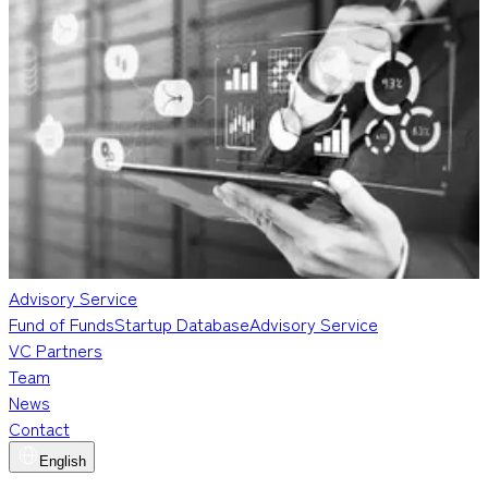
Advisory Service
Fund of Funds
Startup Database
Advisory Service
VC Partners
Team
News
Contact
English