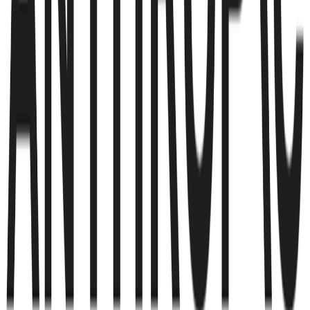
Aで$40Mを調達
2026/08/08
AI創薬のOdyssey Therapeutics、Evotec
と提携し自己免疫・炎症性疾患の低分子
創薬を加速
2026/08/07
AIインフラのAnthropic、Claude向けカ
スタムAIチップを設計する自社シリコン
チームを構築
2026/08/07
AIエージェント基盤のOpenAI、Skillsと