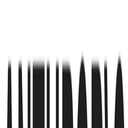
JumpのPresident兼Chief Operating OfficerであるTim Chaves
は、業界が必要としているのは単なるインサイトの増加では
なく、実行力だと述べています。そのうえで、AI Associate
は仕事を分析するだけではなく、実際に前へ進める真のエー
ジェント型パートナーとして設計されていると説明していま
す。AI Associateによって、アドバイザーは一つのインター
フェースの中で「尋ねて理解する」段階から、「尋ねて判断
し、実行する」段階へシームレスに移行できます。これによ
り、複数のシステムを行き来したり、手作業で管理業務をこ
なしたりする負担が減ります。例えば、顧客のポートフォリ
オ配分を確認し、前四半期の会議メモを見返し、プランニン
グ更新状況を一つの会話の中で確認できます。また、ライフ
イベントの記録、新規案件の追加、チームへのフォローアッ
プタスクの割り当てといった更新作業も会話内で完結できま
す。
さらにAI Associateは、文脈を踏まえた顧客コミュニケーシ