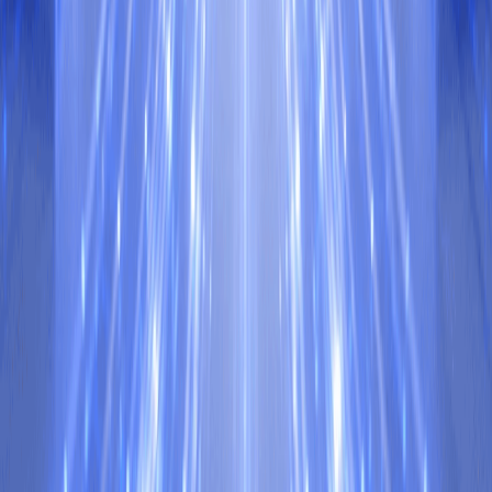
しアプリへの組み込みに対応
2026/08/09
AIインフラ向けコネクティビティプラッ
トフォームの"Lumilens"が総額$700M超
を調達し評価額は$5.51Bに拡大
2026/08/08
Contact
AT PARTNERSにご相談ください
お問い合わせフォーム