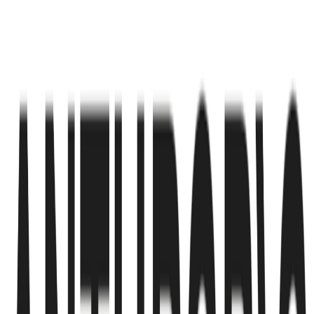
Astrix Securityは2021年に設立され、CEOのAlon Jacksonと
PresidentのIdan Gourが率いています。両者はともにイスラ
エル国防軍の情報部隊8200の出身であり、現在AIエージェン
トと呼ばれるデジタル主体の広がりを早い段階で見抜いた創
業者とされています。これらのAIベースのプログラムは、ソ
フトウェア開発、顧客対応、データ分析、事務管理といった
業務で、人間の代わりに一連の作業を遂行できるようになり
つつあります。同社が注目される理由は、こうした非人間主
体が企業システムへ大量に入り込み始めていることにありま
す。Alon Jacksonは以前、組織内には数千ものAIエージェン
トが存在し得て、それぞれが機密性の高い社内システムへの
アクセス権限を持つ可能性があると説明しています。Astrix
Securityは、このようなAIエージェント、マシンアカウン
ト、その他あらゆる非人間主体を一元的に管理し、異常また
は悪意ある行動パターンを検知する仕組みを提供していま
す。人間の従業員だけでなく、企業活動を担うソフトウェア
主体そのものが新たなセキュリティ管理対象になっているこ
とを踏まえた製品です。